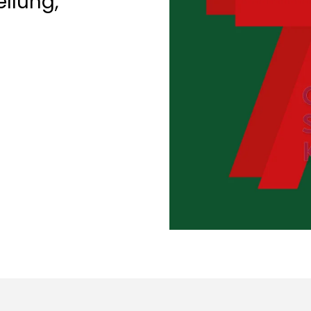
llung,