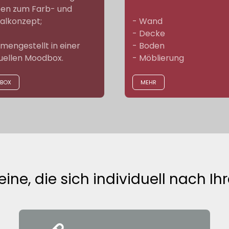
en zum Farb- und
alkonzept;
- Wand
- Decke
engestellt in einer
- Boden
duellen Moodbox.
- Möblierung
BOX
MEHR
e, die sich individuell nach Ihr