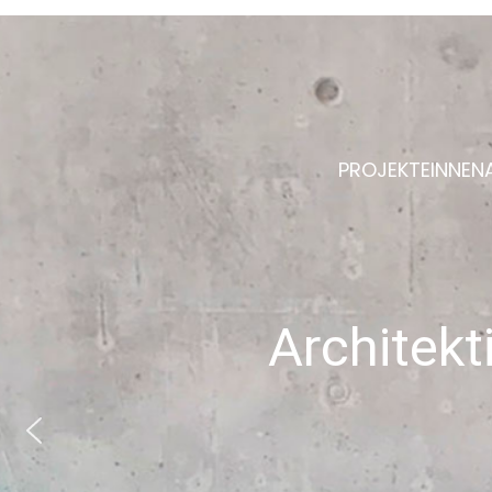
Zum Hauptinhalt springen
PROJEKTE
INNEN
j
e
t
z
t
:
E
I
N