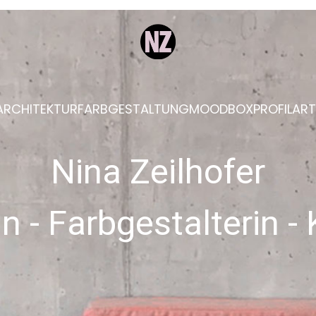
ARCHITEKTUR
FARBGESTALTUNG
MOODBOX
PROFIL
ART
R
I
C
H
T
U
N
G
S
B
E
R
A
T
U
mehr