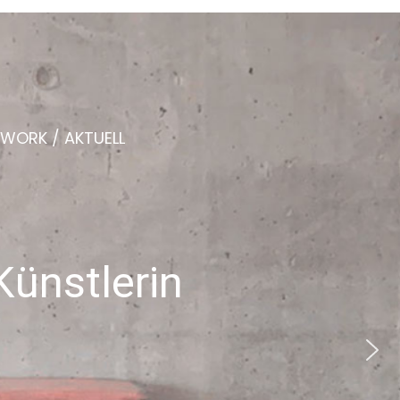
WORK / AKTUELL
N
G
-
o
n
l
i
n
e