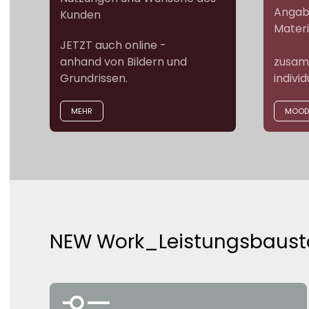
Angab
Kunden
Materi
JETZT auch online -
anhand von Bildern und
zusamm
Grundrissen.
indivi
MEHR
MOOD
NEW Work_Leistungsbaustein