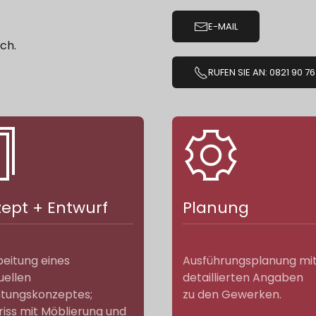
E-MAIL
ch.
RUFEN SIE AN: 0821 90 76
ept + Entwurf
Planung
eitung eines
Ausführungsplanung mi
duellen
detaillierten Angaben
htungskonzeptes;
zu den Gewerken.
iss mit Möblierung und