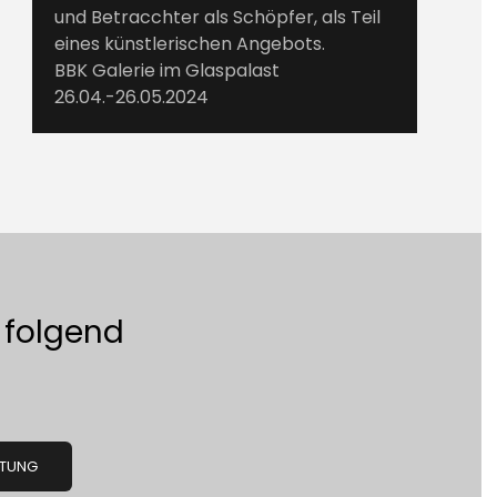
und Betracchter als Schöpfer, als Teil
eines künstlerischen Angebots.
BBK Galerie im Glaspalast
26.04.-26.05.2024
 folgend
ATUNG