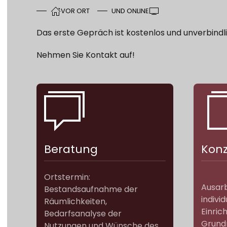
VOR ORT
UND ONLINE
Das erste Gepräch ist kostenlos und unverbindli
Nehmen Sie Kontakt auf!
Beratung
Konz
Ortstermin:
Ausarb
Bestandsaufnahme der
indivi
Räumlichkeiten,
Einric
Bedarfsanalyse der
Grundr
Nutzungen und Wünsche des